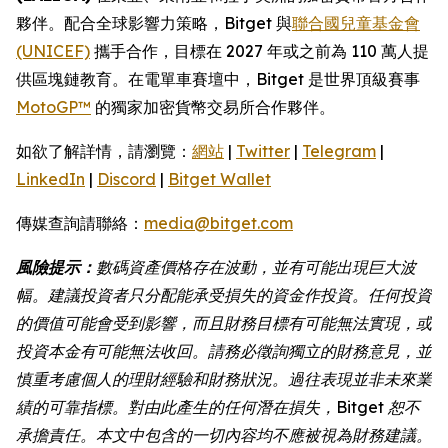
夥伴。配合全球影響力策略，Bitget 與
聯合國兒童基金會
(UNICEF)
攜手合作，目標在 2027 年或之前為 110 萬人提
供區塊鏈教育。在電單車賽壇中，Bitget 是世界頂級賽事
MotoGP™
的獨家加密貨幣交易所合作夥伴。
如欲了解詳情，請瀏覽：
網站
|
Twitter
|
Telegram
|
LinkedIn
|
Discord
|
Bitget Wallet
傳媒查詢請聯絡：
media@bitget.com
風險提示：
數碼資產價格存在波動，並有可能出現巨大波
幅。建議投資者只分配能承受損失的資金作投資。任何投資
的價值可能會受到影響，而且財務目標有可能無法實現，或
投資本金有可能無法收回。請務必徵詢獨立的財務意見，並
慎重考慮個人的理財經驗和財務狀況。過往表現並非未來業
績的可靠指標。對由此產生的任何潛在損失，Bitget 恕不
承擔責任。本文中包含的一切內容均不應被視為財務建議。