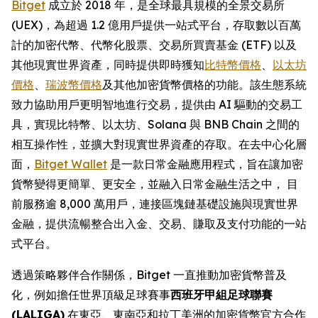
Bitget
成立於 2018 年，是全球最具規模的全景交易所
(UEX)，為超過 1.2 億用戶提供一站式平台，存取數以百萬
計的加密代幣、代幣化股票、交易所買賣基金 (ETF) 以及
其他現實世界資產，同時提供即時獲知
比特幣價格
、
以太坊
價格
、
瑞波幣價格
及其他加密貨幣價格的功能。該生態系統
致力協助用戶更明智地進行交易，提供由 AI 驅動的交易工
具，實現比特幣、以太坊、Solana 與 BNB Chain 之間的
相互操作性，並擴大對現實世界資產的存取。在去中心化層
面，
Bitget Wallet
是一款日常金融應用程式，旨在讓加密
貨幣變得更簡單、更安全，並融入日常金融生活之中， 目
前服務逾 8,000 萬用戶，連接區塊鏈基礎設施與現實世界
金融，提供流暢整合出入金、交易、賺取及支付功能的一站
式平台。
透過策略夥伴合作關係，Bitget 一直推動加密貨幣普及
化，例如擔任世界頂級足球賽事
西班牙甲組足球聯賽
(LALIGA)
在東亞、東南亞和拉丁美洲的加密貨幣官方合作