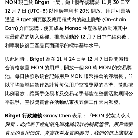
MON 現已於 Bitget 上架，鏈上賺幣認購於 11 月 30 日至
12 月 7 日 (UTC+8) 以推廣年利率 20% 開放。用戶可靈活
透過 Bitget 網頁版及應用程式內的鏈上賺幣 (On-chain
Earn) 介面認購，使其成為 Monad 生態系統啟動時其中一
種最簡易的切入途徑。推廣活動於 12 月 7 日中午結束後，
利率將恢復至產品頁面顯示的標準基準水平。
與此同時，Bitget 為在 11 月 24 日至 12 月 7 日期間累積
合資格數量 MON 的用戶，開放一個 80 萬 MON 的交易獎
池。每日快照系統會記錄用戶 MON 賺幣持倉的淨增長，並
以平均新增結餘作為計算每位用戶空投獎勵的基準。獎勵按
比例發放，讓新手交易者及交易老手都能在整個活動期間公
平競爭。空投獎賞會在活動結束後五個工作天內派發。
Bitget 行政總裁
Gracy Chen 表示：
「MON 的加入令人
興奮，此代表了性能優先區塊鏈設計的嶄新篇章。用戶需要
真正的實用價值、真實收益及實際參與，我們的鏈上賺幣及