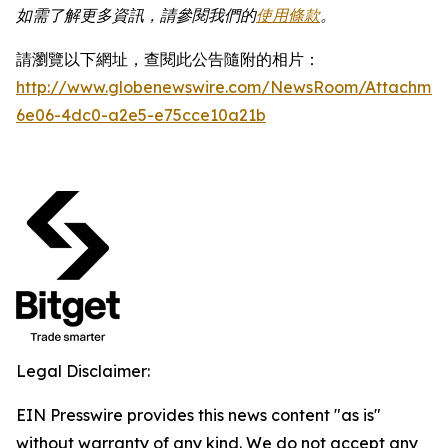
如需了解更多資訊，請參閱我們的
使用條款
。
請瀏覽以下網址，查閱此公告隨附的相片：
http://www.globenewswire.com/NewsRoom/Attachme
6e06-4dc0-a2e5-e75cce10a21b
Legal Disclaimer:
EIN Presswire provides this news content "as is"
without warranty of any kind. We do not accept any