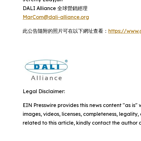
DALI Alliance 全球營銷經理
MarCom@dali-alliance.org
此公告隨附的照片可在以下網址查看：
https://www
Legal Disclaimer:
EIN Presswire provides this news content "as is" 
images, videos, licenses, completeness, legality, o
related to this article, kindly contact the author