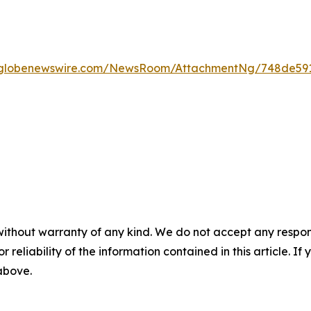
.globenewswire.com/NewsRoom/AttachmentNg/748de591
without warranty of any kind. We do not accept any responsib
r reliability of the information contained in this article. I
 above.