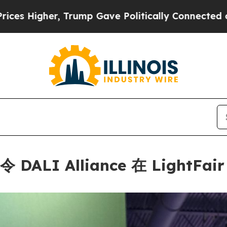
ve Politically Connected oil Companies — not Ta
ALI Alliance 在 LightFai