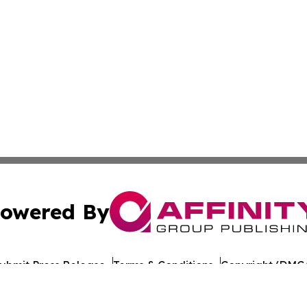
owered By
ubmit Press Release
Terms & Conditions
Copyright/DMCA
 Inc. dba Affinity Group Publishing & Illinois Industry Wir