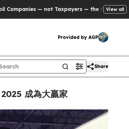
xpayers — the Chance to Cash in on Publicly Own
View all
Provided by AGP
Share
r 2025 成為大贏家