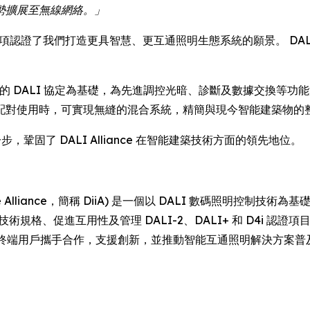
優勢擴展至無線網絡。」
 表示：「這些獎項認證了我們打造更具智慧、更互通照明生態系統的願景。 DA
受信賴的 DALI 協定為基礎，為先進調控光暗、診斷及數據交換等功
I-2 配對使用時，可實現無縫的混合系統，精簡與現今智能建築物的
，鞏固了 DALI Alliance 在智能建築技術方面的領先地位。
ion Interface Alliance，簡稱 DiiA) 是一個以 DALI 
定技術規格、促進互用性及管理 DALI-2、DALI+ 和 D4i
統整合商及終端用戶攜手合作，支援創新，並推動智能互通照明解決方