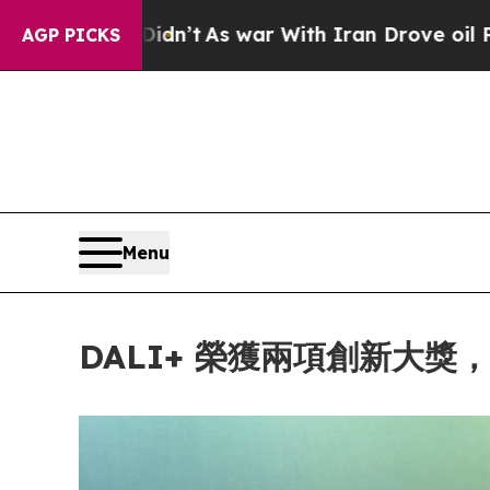
 war With Iran Drove oil Prices Higher, Trump Ga
AGP PICKS
Menu
DALI+ 榮獲兩項創新大獎，令 D