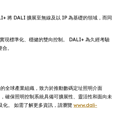
LI+ 將 DALI 擴展至無線及以 IP 為基礎的領域，而同
能實現標準化、穩健的雙向控制。 DALI+ 為久經考驗
整合。
數碼照明控制技術為基礎的全球產業組織，致力於推動數碼定址照明介面
 認證項目，確保照明控制系統具備可擴展性、靈活性和面向未
案普及化。 如需了解更多資訊，請瀏覽
www.dali-