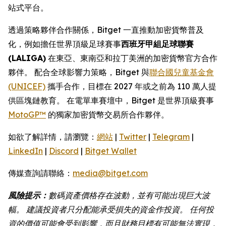
站式平台。
透過策略夥伴合作關係，Bitget 一直推動加密貨幣普及
化，例如擔任世界頂級足球賽事
西班牙甲組足球聯賽
(LALIGA)
在東亞、東南亞和拉丁美洲的加密貨幣官方合作
夥伴。 配合全球影響力策略，Bitget 與
聯合國兒童基金會
(UNICEF)
攜手合作，目標在 2027 年或之前為 110 萬人提
供區塊鏈教育。 在電單車賽壇中，Bitget 是世界頂級賽事
MotoGP™
的獨家加密貨幣交易所合作夥伴。
如欲了解詳情，請瀏覽：
網站
|
Twitter
|
Telegram
|
LinkedIn
|
Discord
|
Bitget Wallet
傳媒查詢請聯絡：
media@bitget.com
風險提示：
數碼資產價格存在波動，並有可能出現巨大波
幅。 建議投資者只分配能承受損失的資金作投資。 任何投
資的價值可能會受到影響，而且財務目標有可能無法實現，