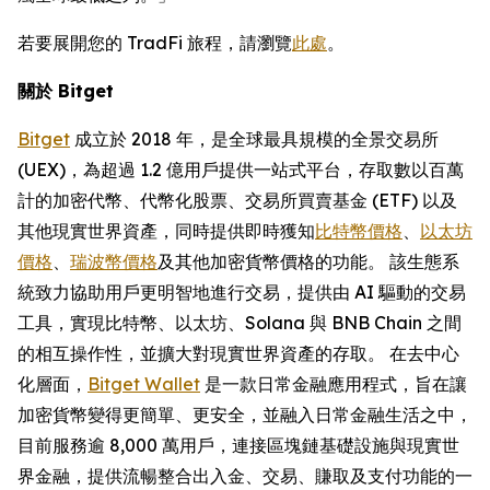
若要展開您的 TradFi 旅程，請瀏覽
此處
。
關於 Bitget
Bitget
成立於 2018 年，是全球最具規模的全景交易所
(UEX)，為超過 1.2 億用戶提供一站式平台，存取數以百萬
計的加密代幣、代幣化股票、交易所買賣基金 (ETF) 以及
其他現實世界資產，同時提供即時獲知
比特幣價格
、
以太坊
價格
、
瑞波幣價格
及其他加密貨幣價格的功能。 該生態系
統致力協助用戶更明智地進行交易，提供由 AI 驅動的交易
工具，實現比特幣、以太坊、Solana 與 BNB Chain 之間
的相互操作性，並擴大對現實世界資產的存取。 在去中心
化層面，
Bitget Wallet
是一款日常金融應用程式，旨在讓
加密貨幣變得更簡單、更安全，並融入日常金融生活之中，
目前服務逾 8,000 萬用戶，連接區塊鏈基礎設施與現實世
界金融，提供流暢整合出入金、交易、賺取及支付功能的一