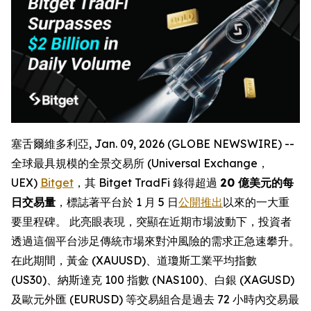
塞舌爾維多利亞, Jan. 09, 2026 (GLOBE NEWSWIRE) --
全球最具規模的全景交易所 (Universal Exchange，
UEX)
Bitget
，其 Bitget TradFi 錄得超過
20 億美元的每
日交易量
，標誌著平台於 1 月 5 日
公開推出
以來的一大重
要里程碑。 此亮眼表現，突顯在近期市場波動下，投資者
透過這個平台涉足傳統市場來對沖風險的需求正急速攀升。
在此期間，黃金 (XAUUSD)、道瓊斯工業平均指數
(US30)、納斯達克 100 指數 (NAS100)、白銀 (XAGUSD)
及歐元外匯 (EURUSD) 等交易組合是過去 72 小時內交易最