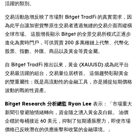
活躍的類別。
交易活動急增反映了市場對 Bitget TradFi 的真實需求，因
為此平台讓加密貨幣原生交易者透過無縫的交易介面而縱橫
全球市場。 這股增長顯示 Bitget 的全景交易所模式正逐步
進化為實時門戶，可供買賣 200 多萬種鏈上代幣、代幣化
股票、指數、外匯、商品以及黃金等貴金屬。
自 Bitget TradFi 推出以來，黃金 (XAUUSD) 成為此平台
交易最活躍的組台，交易量位居榜首。 這個趨勢彰顯黃金
的雙重屬性：既是高流動性的金融工具，亦是捕捉短期價格
波動的戰術性資產。
Bitget Research 分析總監 Ryan Lee
表示：「市場重大
新聞引發避險情緒轉向，資金隨之湧入黃金及白銀。 油價
企穩於每桶接近 60 美元，抑制了短期通脹壓力，即使市場
價格已反映潛在的供應衝擊和收緊的金融環境。」