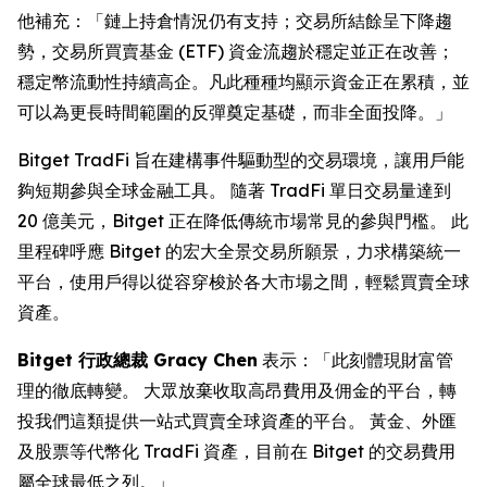
他補充：「鏈上持倉情況仍有支持；交易所結餘呈下降趨
勢，交易所買賣基金 (ETF) 資金流趨於穩定並正在改善；
穩定幣流動性持續高企。凡此種種均顯示資金正在累積，並
可以為更長時間範圍的反彈奠定基礎，而非全面投降。」
Bitget TradFi 旨在建構事件驅動型的交易環境，讓用戶能
夠短期參與全球金融工具。 隨著 TradFi 單日交易量達到
20 億美元，Bitget 正在降低傳統市場常見的參與門檻。 此
里程碑呼應 Bitget 的宏大全景交易所願景，力求構築統一
平台，使用戶得以從容穿梭於各大市場之間，輕鬆買賣全球
資產。
Bitget 行政總裁 Gracy Chen
表示：「此刻體現財富管
理的徹底轉變。 大眾放棄收取高昂費用及佣金的平台，轉
投我們這類提供一站式買賣全球資產的平台。 黃金、外匯
及股票等代幣化 TradFi 資產，目前在 Bitget 的交易費用
屬全球最低之列。」