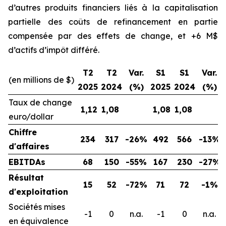
d’autres produits financiers liés à la capitalisation
partielle des coûts de refinancement en partie
compensée par des effets de change, et +6 M$
d’actifs d’impôt différé.
T2
T2
Var.
S1
S1
Var.
(en millions de $)
2025
2024
(%)
2025
2024
(%)
Taux de change
1,12
1,08
1,08
1,08
euro/dollar
Chiffre
234
317
-26%
492
566
-13%
d'affaires
EBITDAs
68
150
-55%
167
230
-27%
Résultat
15
52
-72%
71
72
-1%
d'exploitation
Sociétés mises
-1
0
n.a.
-1
0
n.a.
en équivalence