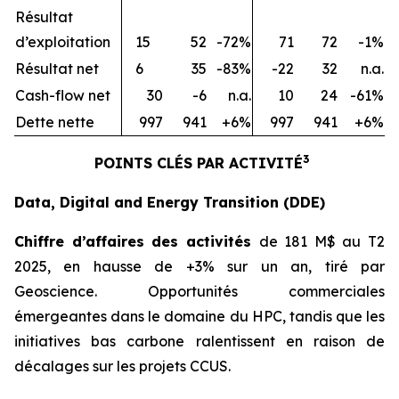
Résultat
d’exploitation
15
52
-72%
71
72
-1%
Résultat net
6
35
-83%
-22
32
n.a.
Cash-flow net
30
-6
n.a.
10
24
-61%
Dette nette
997
941
+6%
997
941
+6%
3
POINTS CLÉS PAR ACTIVITÉ
Data, Digital and Energy Transition (DDE)
Chiffre d’affaires des activités
de 181 M$ au T2
2025, en hausse de +3% sur un an, tiré par
Geoscience. Opportunités commerciales
émergeantes dans le domaine du HPC, tandis que les
initiatives bas carbone ralentissent en raison de
décalages sur les projets CCUS.