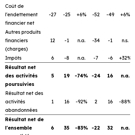
Coût de
l'endettement
-27
-25
+6%
-52
-49
+6%
financier net
Autres produits
financiers
12
-1
n.a.
-34
-1
n.s.
(charges)
Impôts
6
-8
n.a.
-7
-6
+32%
Résultat net
des activités
5
19
-74%
-24
16
n.a.
poursuivies
Résultat net des
activités
1
16
-92%
2
16
-88%
abandonnées
Résultat net de
l'ensemble
6
35
-83%
-22
32
n.a.