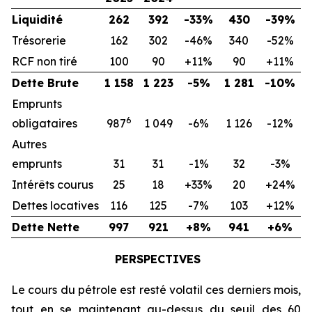
Liquidité
262
392
-33%
430
-39%
Trésorerie
162
302
-46%
340
-52%
RCF non tiré
100
90
+11%
90
+11%
Dette Brute
1 158
1 223
-5%
1 281
-10%
Emprunts
6
obligataires
987
1 049
-6%
1 126
-12%
Autres
emprunts
31
31
-1%
32
-3%
Intérêts courus
25
18
+33%
20
+24%
Dettes locatives
116
125
-7%
103
+12%
Dette Nette
997
921
+8%
941
+6%
PERSPECTIVES
Le cours du pétrole est resté volatil ces derniers mois,
tout en se maintenant au-dessus du seuil des 60