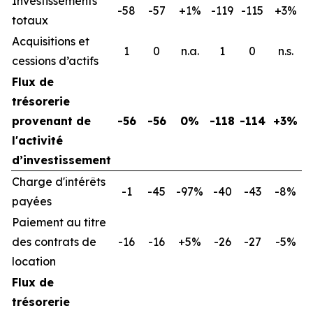
Investissements
-58
-57
+1%
-119
-115
+3%
totaux
Acquisitions et
1
0
n.a.
1
0
n.s.
cessions d’actifs
Flux de
trésorerie
provenant de
-56
-56
0%
-118
-114
+3%
l'activité
d’investissement
Charge d'intérêts
-1
-45
-97%
-40
-43
-8%
payées
Paiement au titre
des contrats de
-16
-16
+5%
-26
-27
-5%
location
Flux de
trésorerie