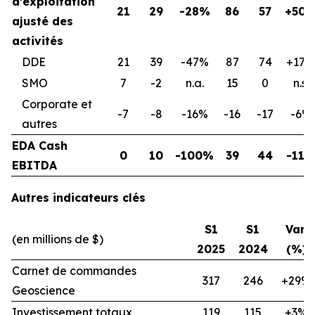
d’exploitation
21
29
-28%
86
57
+50
ajusté des
activités
DDE
21
39
-47%
87
74
+17%
SMO
7
-2
n.a.
15
0
n.s.
Corporate et
-7
-8
-16%
-16
-17
-6%
autres
EDA Cash
0
10
-100%
39
44
-11
EBITDA
Autres indicateurs clés
S1
S1
Var.
(en millions de $)
2025
2024
(%)
Carnet de commandes
317
246
+29%
Geoscience
Investissement totaux
119
115
+3%