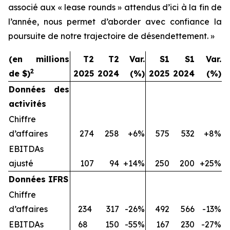
associé aux « lease rounds » attendus d’ici à la fin de
l’année, nous permet d’aborder avec confiance la
poursuite de notre trajectoire de désendettement. »
(en millions
T2
T2
Var.
S1
S1
Var.
2
de $)
2025
2024
(%)
2025
2024
(%)
Données des
activités
Chiffre
d’affaires
274
258
+6%
575
532
+8%
EBITDAs
ajusté
107
94
+14%
250
200
+25%
Données IFRS
Chiffre
d’affaires
234
317
-26%
492
566
-13%
EBITDAs
68
150
-55%
167
230
-27%