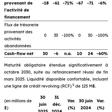
provenant de
-18
-61
-71%
-67
-71
-6%
l'activité de
financement
Flux de trésorerie
provenant des
0
33
-100%
0
30
-100%
activités
abandonnées
Cash-flow net
30
-6
n.a.
10
24
-60%
Maturité obligataire étendue significativement à
octobre 2030, suite au refinancement réussi de fin
mars 2025. Liquidité disponible confortable, incluant
5
une ligne de crédit revolving (RCF)
de 125 M$.
30
31
(en millions de
Var.
30 juin
Var.
juin
déc.
$)
(%)
2024
(%)
2025
2024