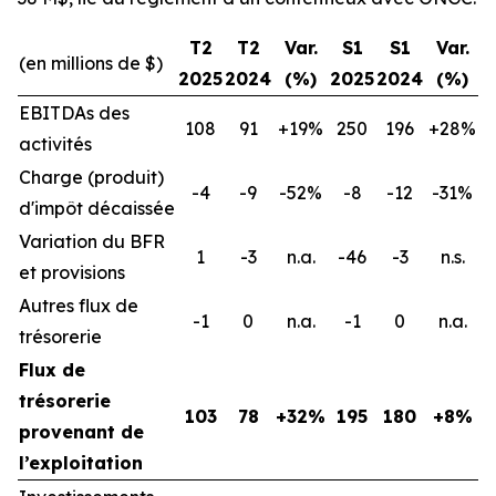
T2
T2
Var.
S1
S1
Var.
(en millions de $)
2025
2024
(%)
2025
2024
(%)
EBITDAs des
108
91
+19%
250
196
+28%
activités
Charge (produit)
-4
-9
-52%
-8
-12
-31%
d'impôt décaissée
Variation du BFR
1
-3
n.a.
-46
-3
n.s.
et provisions
Autres flux de
-1
0
n.a.
-1
0
n.a.
trésorerie
Flux de
trésorerie
103
78
+32%
195
180
+8%
provenant de
l’exploitation