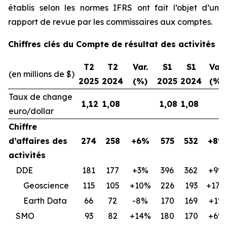
établis selon les normes IFRS ont fait l’objet d’un
rapport de revue par les commissaires aux comptes.
Chiffres clés du Compte de résultat des activités
T2
T2
Var.
S1
S1
Var.
(en millions de $)
2025
2024
(%)
2025
2024
(%)
Taux de change
1,12
1,08
1,08
1,08
euro/dollar
Chiffre
d’affaires des
274
258
+6%
575
532
+8%
activités
DDE
181
177
+3%
396
362
+9%
Geoscience
115
105
+10%
226
193
+17%
Earth Data
66
72
-8%
170
169
+1%
SMO
93
82
+14%
180
170
+6%